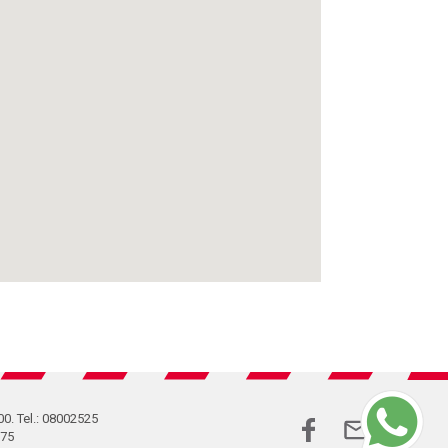
00. Tel.: 08002525
575